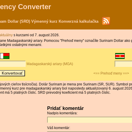
rency Converter
nam Dollar (SRD) Výmenný kurz Konverzná kalkulačka
 aktuálny
s kurzami od 7. august 2026.
strane Madagaskarský ariary. Pomocou "Prehoď meny" označíte Surinam Dollar ako 
šetkými ostatnými menami.
Madagaskarský ariary (MGA)
<== Prehoď meny ==>
ových cieľov tisícročia). Dolár Surinam je mena pre Surinam (SR, SUR). Symbo
 Výmenný kurz pre madagaskarský ariary bol naposledy aktualizovaný 6. august 20
 má 5 platných číslic. SRD prevodný koeficient má 5 platných číslic.
Pridať komentár
Nadpis komentára:
Váš komentár: