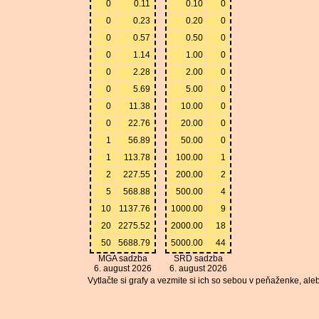
0
0.11
0.10
0
0
0.23
0.20
0
0
0.57
0.50
0
0
1.14
1.00
0
0
2.28
2.00
0
0
5.69
5.00
0
0
11.38
10.00
0
0
22.76
20.00
0
1
56.89
50.00
0
1
113.78
100.00
1
2
227.55
200.00
2
5
568.88
500.00
4
10
1137.76
1000.00
9
20
2275.52
2000.00
18
50
5688.79
5000.00
44
MGA sadzba
SRD sadzba
6. august 2026
6. august 2026
Vytlačte si grafy a vezmite si ich so sebou v peňaženke, ale