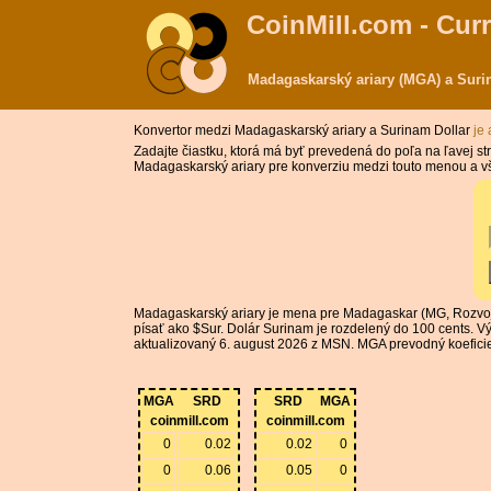
CoinMill.com - Cur
Madagaskarský ariary (MGA) a Suri
Konvertor medzi Madagaskarský ariary a Surinam Dollar
je
Zadajte čiastku, ktorá má byť prevedená do poľa na ľavej 
Madagaskarský ariary pre konverziu medzi touto menou a v
Madagaskarský ariary je mena pre Madagaskar (MG, Rozvoj
písať ako $Sur. Dolár Surinam je rozdelený do 100 cents.
aktualizovaný 6. august 2026 z MSN. MGA prevodný koeficient
MGA
SRD
SRD
MGA
coinmill.com
coinmill.com
0
0.02
0.02
0
0
0.06
0.05
0