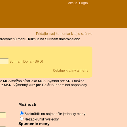
Vitajte!
Login
Pridajte svoj komentár k tejto stránke
predvolenú menu. Kliknite na Surinam dolárov alebo
Surinam Dollar (SRD)
Ostatné krajiny a meny
l pre MGA možno písať ako MGA. Symbol pre SRD možno
26 z MSN. Výmenný kurz pre Dolár Surinam bol naposledy
Možnosti
Zaokrúhliť na najmenšie jednotky meny.
Nezaokrúhliť výsledky.
Spustenie meny