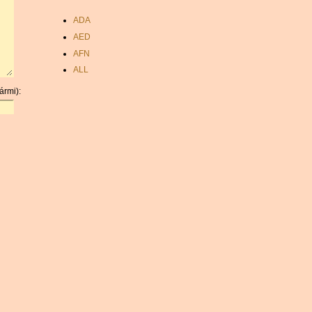
ADA
AED
AFN
ALL
AMD
ármi):
ANC
ANG
AOA
ARDR
ARG
ARS
AUD
AUR
AWG
AZN
BAM
BBD
BCH