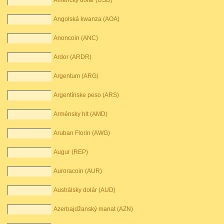
Americký dolár (USD)
Angolská kwanza (AOA)
Anoncoin (ANC)
Ardor (ARDR)
Argentum (ARG)
Argentínske peso (ARS)
Arménsky hlt (AMD)
Aruban Florin (AWG)
Augur (REP)
Auroracoin (AUR)
Austrálsky dolár (AUD)
Azerbajdžanský manat (AZN)