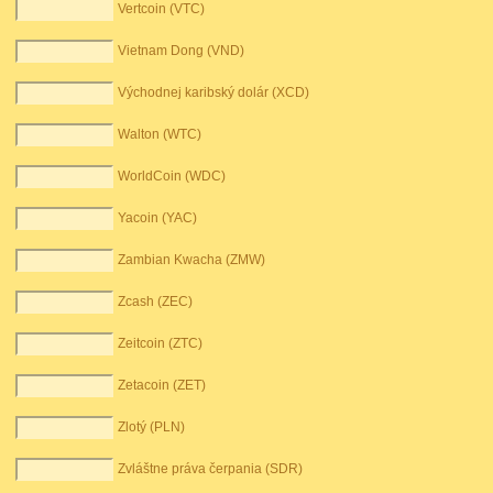
Vertcoin (VTC)
Vietnam Dong (VND)
Východnej karibský dolár (XCD)
Walton (WTC)
WorldCoin (WDC)
Yacoin (YAC)
Zambian Kwacha (ZMW)
Zcash (ZEC)
Zeitcoin (ZTC)
Zetacoin (ZET)
Zlotý (PLN)
Zvláštne práva čerpania (SDR)