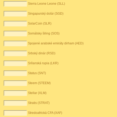
Sierra Leone Leone (SLL)
Singapurský dolár (SGD)
SolarCoin (SLR)
Somálsky šiling (SOS)
Spojené arabské emiráty dirham (AED)
Srbský dinár (RSD)
Srílanská rupia (LKR)
Status (SNT)
Steem (STEEM)
Stellar (XLM)
Stratis (STRAT)
Stredoafrická CFA (XAF)