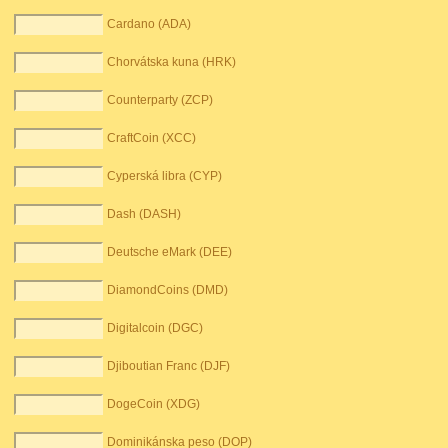
Cardano (ADA)
Chorvátska kuna (HRK)
Counterparty (ZCP)
CraftCoin (XCC)
Cyperská libra (CYP)
Dash (DASH)
Deutsche eMark (DEE)
DiamondCoins (DMD)
Digitalcoin (DGC)
Djiboutian Franc (DJF)
DogeCoin (XDG)
Dominikánska peso (DOP)