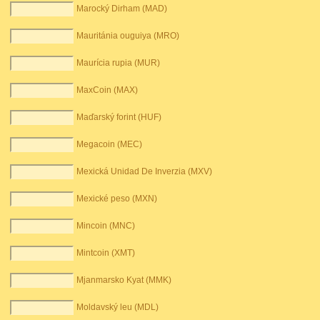
Marocký Dirham (MAD)
Mauritánia ouguiya (MRO)
Maurícia rupia (MUR)
MaxCoin (MAX)
Maďarský forint (HUF)
Megacoin (MEC)
Mexická Unidad De Inverzia (MXV)
Mexické peso (MXN)
Mincoin (MNC)
Mintcoin (XMT)
Mjanmarsko Kyat (MMK)
Moldavský leu (MDL)