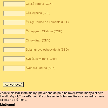
Česká koruna (CZK)
Čílskej peso (CLP)
Čílsky Unidad de Fomento (CLF)
Čínsky juan Offshore (CNH)
Čínsky jüan (CNY)
Šalamúnove ostrovy dolár (SBD)
Švajčiarsky frank (CHF)
Švédska koruna (SEK)
Zadajte čiastku, ktorá má byť prevedená do poľa na ľavej strane meny a stlačte
tlačidlo &quot;Convert&quot;. Pre zobrazenie Botswana Pulas a len jedna mena,
kliknite na inú menu.
Možnosti