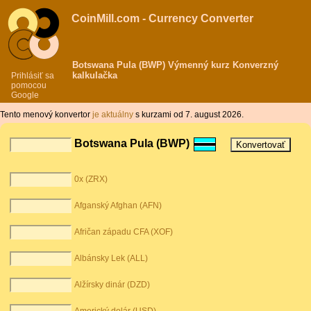
CoinMill.com - Currency Converter
Botswana Pula (BWP) Výmenný kurz Konverzný
kalkulačka
Prihlásiť sa
pomocou
Google
Tento menový konvertor
je aktuálny
s kurzami od 7. august 2026.
Botswana Pula (BWP)
0x (ZRX)
Afganský Afghan (AFN)
Afričan západu CFA (XOF)
Albánsky Lek (ALL)
Alžírsky dinár (DZD)