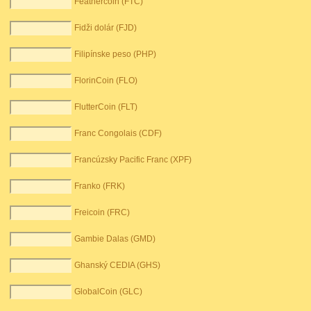
Feathercoin (FTC)
Fidži dolár (FJD)
Filipínske peso (PHP)
FlorinCoin (FLO)
FlutterCoin (FLT)
Franc Congolais (CDF)
Francúzsky Pacific Franc (XPF)
Franko (FRK)
Freicoin (FRC)
Gambie Dalas (GMD)
Ghanský CEDIA (GHS)
GlobalCoin (GLC)