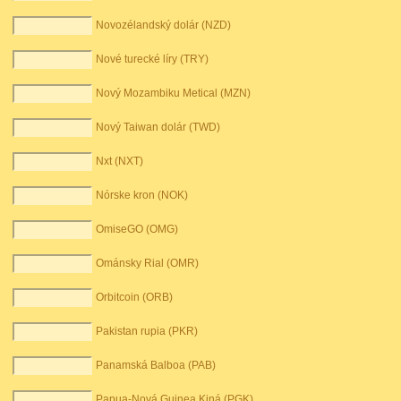
Novozélandský dolár (NZD)
Nové turecké líry (TRY)
Nový Mozambiku Metical (MZN)
Nový Taiwan dolár (TWD)
Nxt (NXT)
Nórske kron (NOK)
OmiseGO (OMG)
Ománsky Rial (OMR)
Orbitcoin (ORB)
Pakistan rupia (PKR)
Panamská Balboa (PAB)
Papua-Nová Guinea Kiná (PGK)