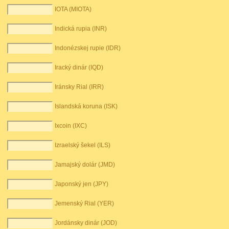
IOTA (MIOTA)
Indická rupia (INR)
Indonézskej rupie (IDR)
Iracký dinár (IQD)
Iránsky Rial (IRR)
Islandská koruna (ISK)
Ixcoin (IXC)
Izraelský šekel (ILS)
Jamajský dolár (JMD)
Japonský jen (JPY)
Jemenský Rial (YER)
Jordánsky dinár (JOD)