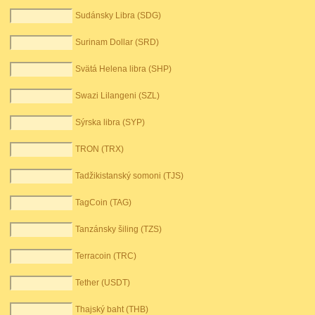
Sudánsky Libra (SDG)
Surinam Dollar (SRD)
Svätá Helena libra (SHP)
Swazi Lilangeni (SZL)
Sýrska libra (SYP)
TRON (TRX)
Tadžikistanský somoni (TJS)
TagCoin (TAG)
Tanzánsky šiling (TZS)
Terracoin (TRC)
Tether (USDT)
Thajský baht (THB)