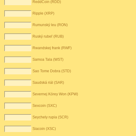
ReddCoin (RDD)
Ripple (XRP)
Rumunský leu (RON)
Ruský rubeľ (RUB)
Rwandskej frank (RWF)
Samoa Tala (WST)
Sao Tome Dobra (STD)
Saudská riál (SAR)
Severnej Kórey Won (KPW)
Sexcoin (SXC)
Seychely rupia (SCR)
Siacoin (XSC)