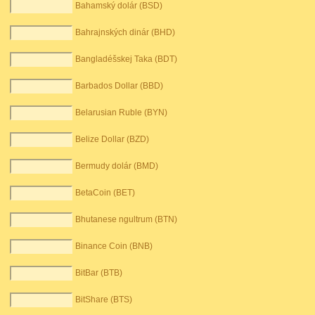
Bahamský dolár (BSD)
Bahrajnských dinár (BHD)
Bangladéšskej Taka (BDT)
Barbados Dollar (BBD)
Belarusian Ruble (BYN)
Belize Dollar (BZD)
Bermudy dolár (BMD)
BetaCoin (BET)
Bhutanese ngultrum (BTN)
Binance Coin (BNB)
BitBar (BTB)
BitShare (BTS)