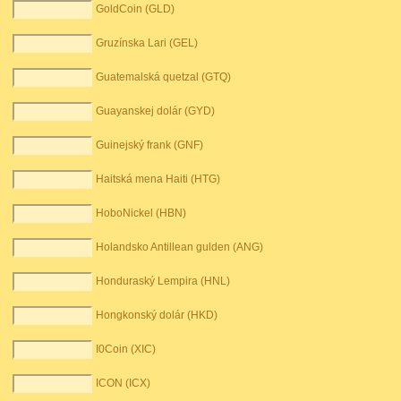
GoldCoin (GLD)
Gruzínska Lari (GEL)
Guatemalská quetzal (GTQ)
Guayanskej dolár (GYD)
Guinejský frank (GNF)
Haitská mena Haiti (HTG)
HoboNickel (HBN)
Holandsko Antillean gulden (ANG)
Honduraský Lempira (HNL)
Hongkonský dolár (HKD)
I0Coin (XIC)
ICON (ICX)