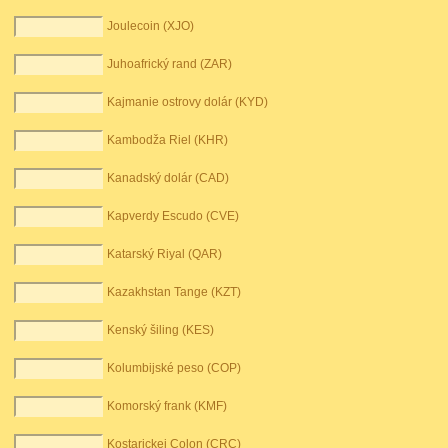
Joulecoin (XJO)
Juhoafrický rand (ZAR)
Kajmanie ostrovy dolár (KYD)
Kambodža Riel (KHR)
Kanadský dolár (CAD)
Kapverdy Escudo (CVE)
Katarský Riyal (QAR)
Kazakhstan Tange (KZT)
Kenský šiling (KES)
Kolumbijské peso (COP)
Komorský frank (KMF)
Kostarickej Colon (CRC)