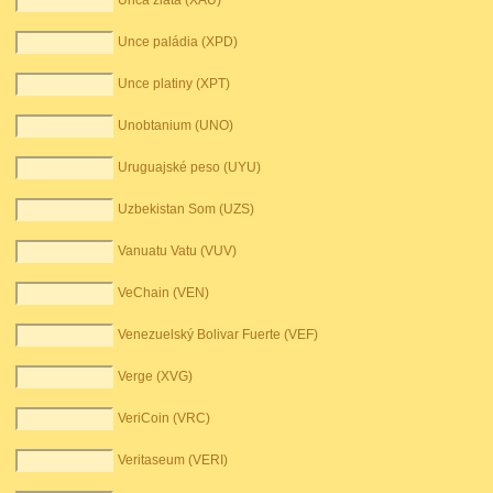
Unca zlata (XAU)
Unce paládia (XPD)
Unce platiny (XPT)
Unobtanium (UNO)
Uruguajské peso (UYU)
Uzbekistan Som (UZS)
Vanuatu Vatu (VUV)
VeChain (VEN)
Venezuelský Bolivar Fuerte (VEF)
Verge (XVG)
VeriCoin (VRC)
Veritaseum (VERI)