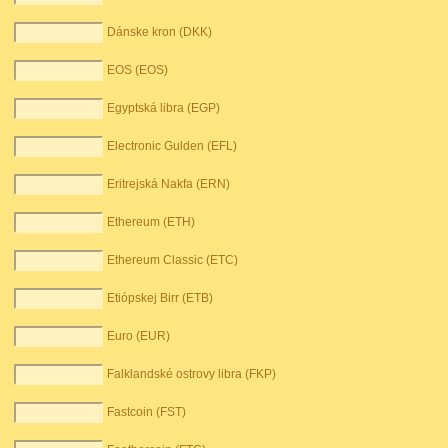
Dánske kron (DKK)
EOS (EOS)
Egyptská libra (EGP)
Electronic Gulden (EFL)
Eritrejská Nakfa (ERN)
Ethereum (ETH)
Ethereum Classic (ETC)
Etiópskej Birr (ETB)
Euro (EUR)
Falklandské ostrovy libra (FKP)
Fastcoin (FST)