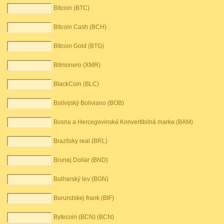
Bitcoin (BTC)
Bitcoin Cash (BCH)
Bitcoin Gold (BTG)
Bitmonero (XMR)
BlackCoin (BLC)
Bolívijský Boliviano (BOB)
Bosna a Hercegovinská Konvertibilná marka (BAM)
Brazílsky real (BRL)
Brunej Dollar (BND)
Bulharský lev (BGN)
Burundskej frank (BIF)
Bytecoin (BCN) (BCN)