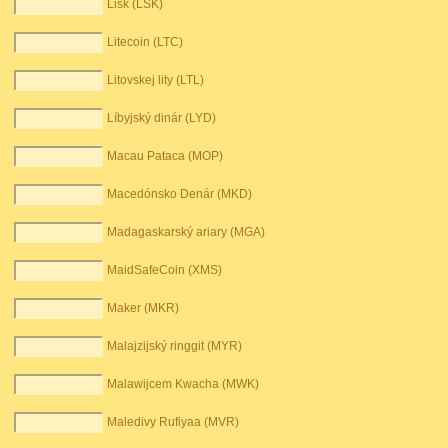
Lisk (LSK)
Litecoin (LTC)
Litovskej lity (LTL)
Líbyjský dinár (LYD)
Macau Pataca (MOP)
Macedónsko Denár (MKD)
Madagaskarský ariary (MGA)
MaidSafeCoin (XMS)
Maker (MKR)
Malajzijský ringgit (MYR)
Malawijcem Kwacha (MWK)
Maledivy Rufiyaa (MVR)