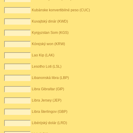
Kubánske konvertibilné peso (CUC)
Kuvajtský dinár (KWD)
Kyrgyzstan Som (KGS)
Kórejský won (KRW)
Lao Kip (LAK)
Lesotho Loti (LSL)
Libanonská libra (LBP)
Libra Gibraltar (GIP)
Libra Jersey (JEP)
Libra šterlingov (GBP)
Libérijský dolár (LRD)