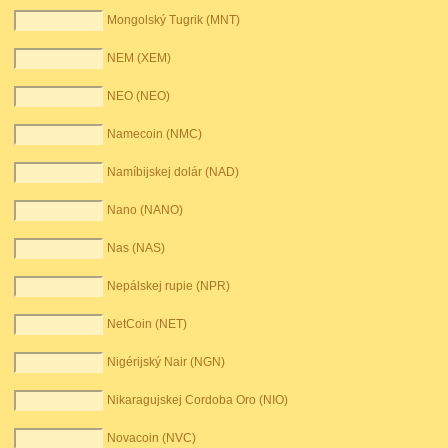
Mongolský Tugrik (MNT)
NEM (XEM)
NEO (NEO)
Namecoin (NMC)
Namíbijskej dolár (NAD)
Nano (NANO)
Nas (NAS)
Nepálskej rupie (NPR)
NetCoin (NET)
Nigérijský Nair (NGN)
Nikaragujskej Cordoba Oro (NIO)
Novacoin (NVC)