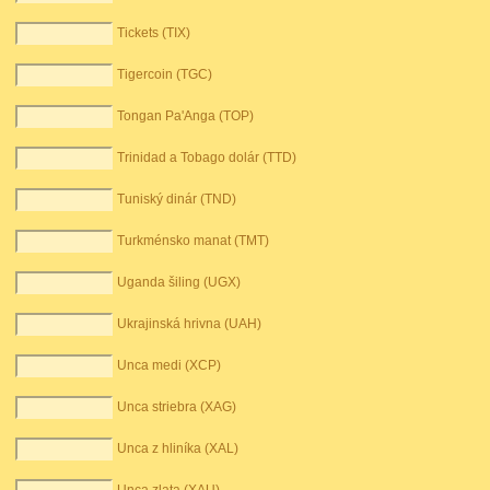
Tickets (TIX)
Tigercoin (TGC)
Tongan Pa'Anga (TOP)
Trinidad a Tobago dolár (TTD)
Tuniský dinár (TND)
Turkménsko manat (TMT)
Uganda šiling (UGX)
Ukrajinská hrivna (UAH)
Unca medi (XCP)
Unca striebra (XAG)
Unca z hliníka (XAL)