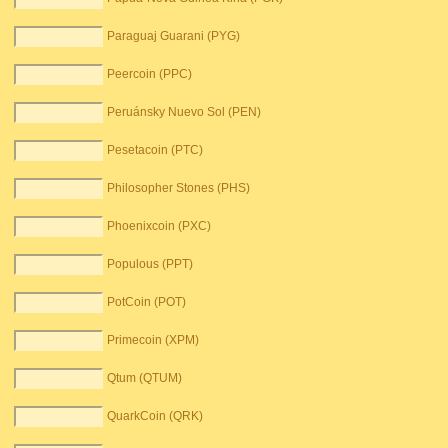
Paraguaj Guarani (PYG)
Peercoin (PPC)
Peruánsky Nuevo Sol (PEN)
Pesetacoin (PTC)
Philosopher Stones (PHS)
Phoenixcoin (PXC)
Populous (PPT)
PotCoin (POT)
Primecoin (XPM)
Qtum (QTUM)
QuarkCoin (QRK)