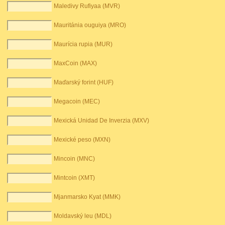
Maledivy Rufiyaa (MVR)
Mauritánia ouguiya (MRO)
Maurícia rupia (MUR)
MaxCoin (MAX)
Maďarský forint (HUF)
Megacoin (MEC)
Mexická Unidad De Inverzia (MXV)
Mexické peso (MXN)
Mincoin (MNC)
Mintcoin (XMT)
Mjanmarsko Kyat (MMK)
Moldavský leu (MDL)