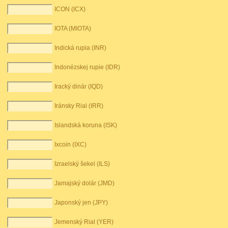
ICON (ICX)
IOTA (MIOTA)
Indická rupia (INR)
Indonézskej rupie (IDR)
Iracký dinár (IQD)
Iránsky Rial (IRR)
Islandská koruna (ISK)
Ixcoin (IXC)
Izraelský šekel (ILS)
Jamajský dolár (JMD)
Japonský jen (JPY)
Jemenský Rial (YER)