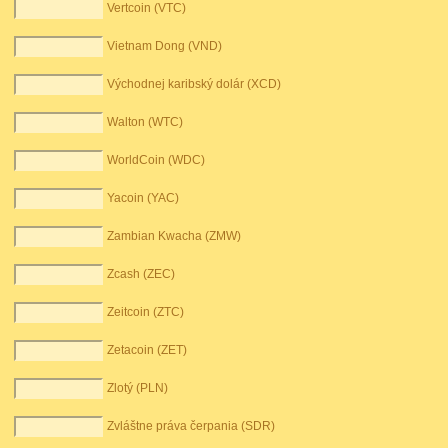
Vertcoin (VTC)
Vietnam Dong (VND)
Východnej karibský dolár (XCD)
Walton (WTC)
WorldCoin (WDC)
Yacoin (YAC)
Zambian Kwacha (ZMW)
Zcash (ZEC)
Zeitcoin (ZTC)
Zetacoin (ZET)
Zlotý (PLN)
Zvláštne práva čerpania (SDR)