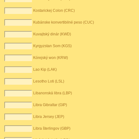
Kostarickej Colon (CRC)
Kubánske konvertibilné peso (CUC)
Kuvajtský dinár (KWD)
Kyrgyzstan Som (KGS)
Kórejský won (KRW)
Lao Kip (LAK)
Lesotho Loti (LSL)
Libanonská libra (LBP)
Libra Gibraltar (GIP)
Libra Jersey (JEP)
Libra šterlingov (GBP)