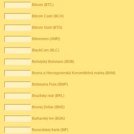
Bitcoin (BTC)
Bitcoin Cash (BCH)
Bitcoin Gold (BTG)
Bitmonero (XMR)
BlackCoin (BLC)
Bolívijský Boliviano (BOB)
Bosna a Hercegovinská Konvertibilná marka (BAM)
Botswana Pula (BWP)
Brazílsky real (BRL)
Brunej Dollar (BND)
Bulharský lev (BGN)
Burundskej frank (BIF)