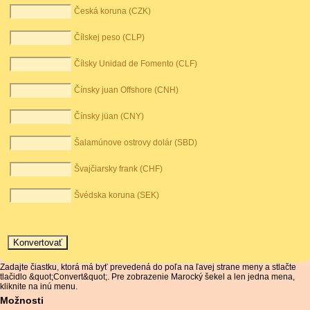
Česká koruna (CZK)
Čílskej peso (CLP)
Čílsky Unidad de Fomento (CLF)
Čínsky juan Offshore (CNH)
Čínsky jüan (CNY)
Šalamúnove ostrovy dolár (SBD)
Švajčiarsky frank (CHF)
Švédska koruna (SEK)
Zadajte čiastku, ktorá má byť prevedená do poľa na ľavej strane meny a stlačte
tlačidlo &quot;Convert&quot;. Pre zobrazenie Marocký šekel a len jedna mena,
kliknite na inú menu.
Možnosti