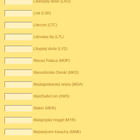
Libérijský dolár (LRD)
Lisk (LSK)
Litecoin (LTC)
Litovskej lity (LTL)
Líbyjský dinár (LYD)
Macau Pataca (MOP)
Macedónsko Denár (MKD)
Madagaskarský ariary (MGA)
MaidSafeCoin (XMS)
Maker (MKR)
Malajzijský ringgit (MYR)
Malawijcem Kwacha (MWK)