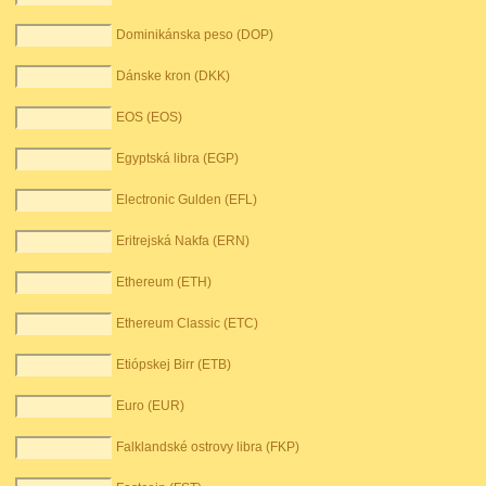
Dominikánska peso (DOP)
Dánske kron (DKK)
EOS (EOS)
Egyptská libra (EGP)
Electronic Gulden (EFL)
Eritrejská Nakfa (ERN)
Ethereum (ETH)
Ethereum Classic (ETC)
Etiópskej Birr (ETB)
Euro (EUR)
Falklandské ostrovy libra (FKP)