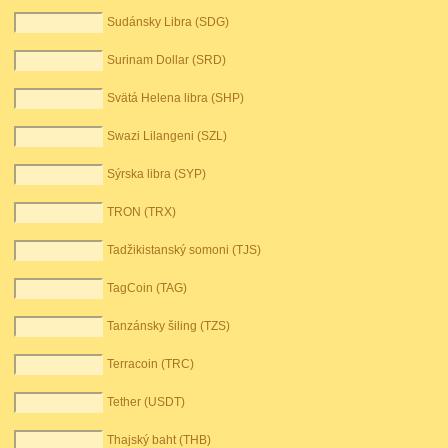
Sudánsky Libra (SDG)
Surinam Dollar (SRD)
Svätá Helena libra (SHP)
Swazi Lilangeni (SZL)
Sýrska libra (SYP)
TRON (TRX)
Tadžikistanský somoni (TJS)
TagCoin (TAG)
Tanzánsky šiling (TZS)
Terracoin (TRC)
Tether (USDT)
Thajský baht (THB)