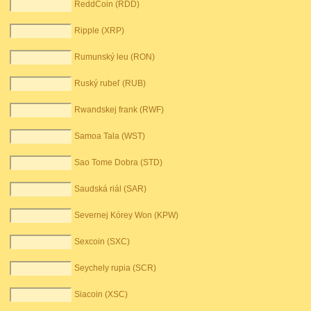
ReddCoin (RDD)
Ripple (XRP)
Rumunský leu (RON)
Ruský rubeľ (RUB)
Rwandskej frank (RWF)
Samoa Tala (WST)
Sao Tome Dobra (STD)
Saudská riál (SAR)
Severnej Kórey Won (KPW)
Sexcoin (SXC)
Seychely rupia (SCR)
Siacoin (XSC)