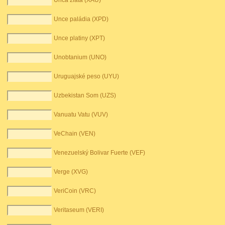
Unca zlata (XAU)
Unce paládia (XPD)
Unce platiny (XPT)
Unobtanium (UNO)
Uruguajské peso (UYU)
Uzbekistan Som (UZS)
Vanuatu Vatu (VUV)
VeChain (VEN)
Venezuelský Bolivar Fuerte (VEF)
Verge (XVG)
VeriCoin (VRC)
Veritaseum (VERI)