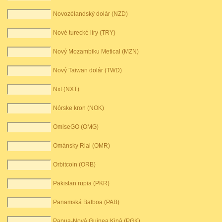
Novozélandský dolár (NZD)
Nové turecké líry (TRY)
Nový Mozambiku Metical (MZN)
Nový Taiwan dolár (TWD)
Nxt (NXT)
Nórske kron (NOK)
OmiseGO (OMG)
Ománsky Rial (OMR)
Orbitcoin (ORB)
Pakistan rupia (PKR)
Panamská Balboa (PAB)
Papua-Nová Guinea Kiná (PGK)