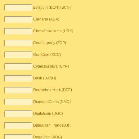
Bytecoin (BCN) (BCN)
Cardano (ADA)
Chorvátska kuna (HRK)
Counterparty (ZCP)
CraftCoin (XCC)
Cyperská libra (CYP)
Dash (DASH)
Deutsche eMark (DEE)
DiamondCoins (DMD)
Digitalcoin (DGC)
Djiboutian Franc (DJF)
DogeCoin (XDG)