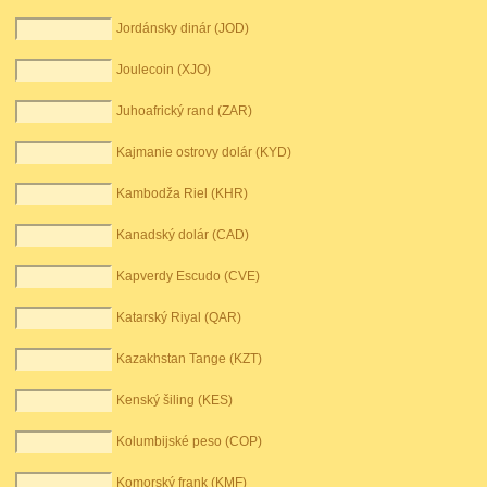
Jordánsky dinár (JOD)
Joulecoin (XJO)
Juhoafrický rand (ZAR)
Kajmanie ostrovy dolár (KYD)
Kambodža Riel (KHR)
Kanadský dolár (CAD)
Kapverdy Escudo (CVE)
Katarský Riyal (QAR)
Kazakhstan Tange (KZT)
Kenský šiling (KES)
Kolumbijské peso (COP)
Komorský frank (KMF)