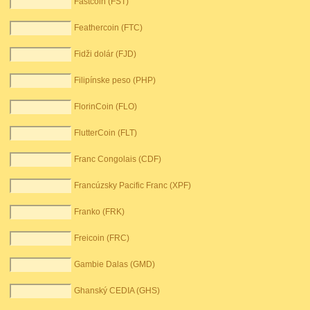
Fastcoin (FST)
Feathercoin (FTC)
Fidži dolár (FJD)
Filipínske peso (PHP)
FlorinCoin (FLO)
FlutterCoin (FLT)
Franc Congolais (CDF)
Francúzsky Pacific Franc (XPF)
Franko (FRK)
Freicoin (FRC)
Gambie Dalas (GMD)
Ghanský CEDIA (GHS)