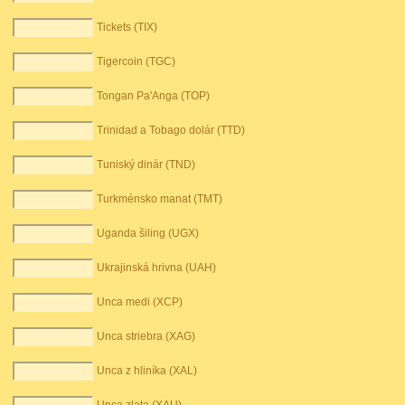
Tickets (TIX)
Tigercoin (TGC)
Tongan Pa'Anga (TOP)
Trinidad a Tobago dolár (TTD)
Tuniský dinár (TND)
Turkménsko manat (TMT)
Uganda šiling (UGX)
Ukrajinská hrivna (UAH)
Unca medi (XCP)
Unca striebra (XAG)
Unca z hliníka (XAL)