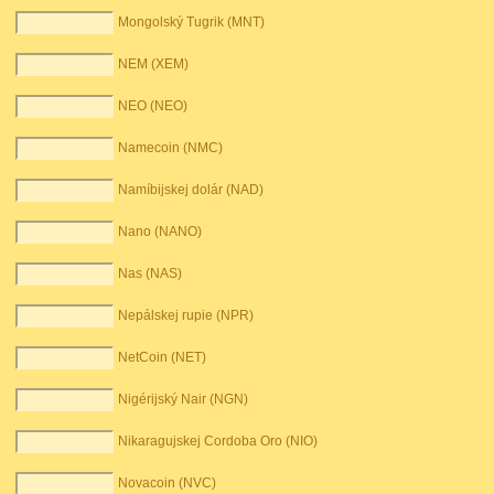
Mongolský Tugrik (MNT)
NEM (XEM)
NEO (NEO)
Namecoin (NMC)
Namíbijskej dolár (NAD)
Nano (NANO)
Nas (NAS)
Nepálskej rupie (NPR)
NetCoin (NET)
Nigérijský Nair (NGN)
Nikaragujskej Cordoba Oro (NIO)
Novacoin (NVC)