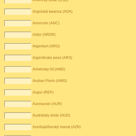
Americký dolár (USD)
Angolská kwanza (AOA)
Anoncoin (ANC)
Ardor (ARDR)
Argentum (ARG)
Argentínske peso (ARS)
Arménsky hlt (AMD)
Aruban Florin (AWG)
Augur (REP)
Auroracoin (AUR)
Austrálsky dolár (AUD)
Azerbajdžanský manat (AZN)