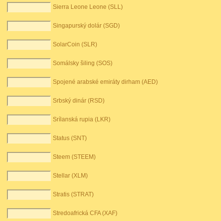
Sierra Leone Leone (SLL)
Singapurský dolár (SGD)
SolarCoin (SLR)
Somálsky šiling (SOS)
Spojené arabské emiráty dirham (AED)
Srbský dinár (RSD)
Srílanská rupia (LKR)
Status (SNT)
Steem (STEEM)
Stellar (XLM)
Stratis (STRAT)
Stredoafrická CFA (XAF)