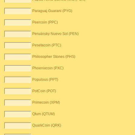
Paraguaj Guarani (PYG)
Peercoin (PPC)
Peruánsky Nuevo Sol (PEN)
Pesetacoin (PTC)
Philosopher Stones (PHS)
Phoenixcoin (PXC)
Populous (PPT)
PotCoin (POT)
Primecoin (XPM)
Qtum (QTUM)
QuarkCoin (QRK)