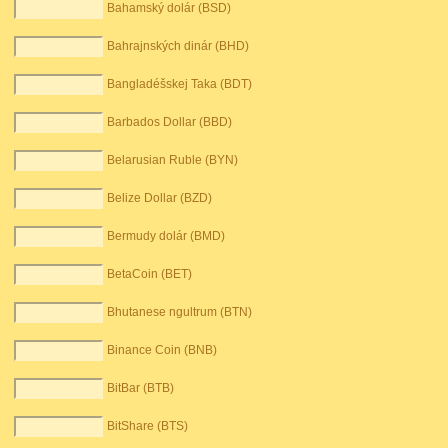
Bahamský dolár (BSD)
Bahrajnských dinár (BHD)
Bangladéšskej Taka (BDT)
Barbados Dollar (BBD)
Belarusian Ruble (BYN)
Belize Dollar (BZD)
Bermudy dolár (BMD)
BetaCoin (BET)
Bhutanese ngultrum (BTN)
Binance Coin (BNB)
BitBar (BTB)
BitShare (BTS)