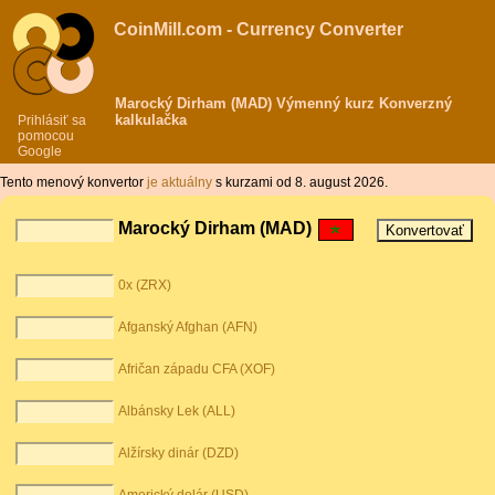
CoinMill.com - Currency Converter
Marocký Dirham (MAD) Výmenný kurz Konverzný
kalkulačka
Prihlásiť sa
pomocou
Google
Tento menový konvertor
je aktuálny
s kurzami od 8. august 2026.
Marocký Dirham (MAD)
0x (ZRX)
Afganský Afghan (AFN)
Afričan západu CFA (XOF)
Albánsky Lek (ALL)
Alžírsky dinár (DZD)