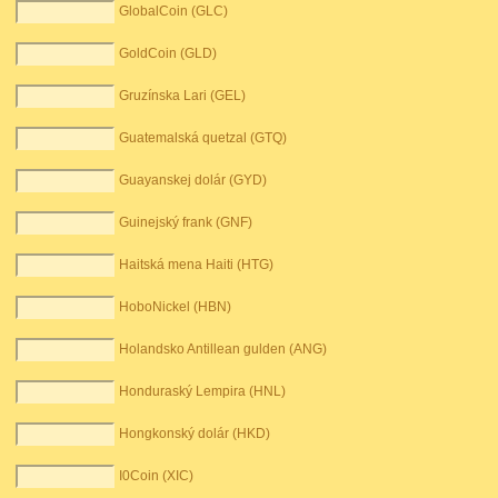
GlobalCoin (GLC)
GoldCoin (GLD)
Gruzínska Lari (GEL)
Guatemalská quetzal (GTQ)
Guayanskej dolár (GYD)
Guinejský frank (GNF)
Haitská mena Haiti (HTG)
HoboNickel (HBN)
Holandsko Antillean gulden (ANG)
Honduraský Lempira (HNL)
Hongkonský dolár (HKD)
I0Coin (XIC)