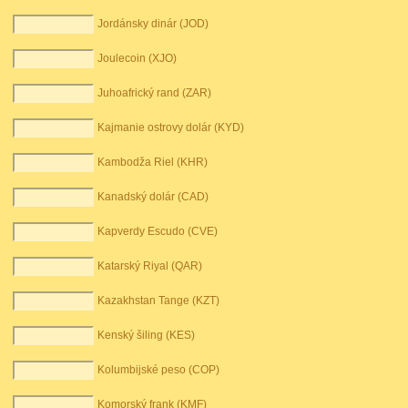
Jordánsky dinár (JOD)
Joulecoin (XJO)
Juhoafrický rand (ZAR)
Kajmanie ostrovy dolár (KYD)
Kambodža Riel (KHR)
Kanadský dolár (CAD)
Kapverdy Escudo (CVE)
Katarský Riyal (QAR)
Kazakhstan Tange (KZT)
Kenský šiling (KES)
Kolumbijské peso (COP)
Komorský frank (KMF)