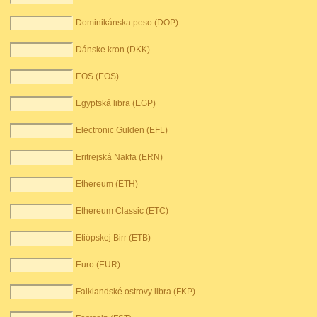
Dominikánska peso (DOP)
Dánske kron (DKK)
EOS (EOS)
Egyptská libra (EGP)
Electronic Gulden (EFL)
Eritrejská Nakfa (ERN)
Ethereum (ETH)
Ethereum Classic (ETC)
Etiópskej Birr (ETB)
Euro (EUR)
Falklandské ostrovy libra (FKP)