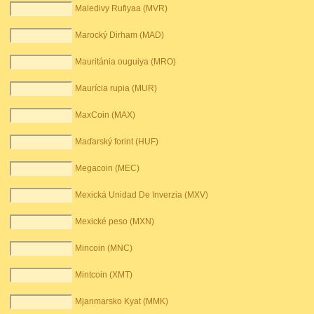
Maledivy Rufiyaa (MVR)
Marocký Dirham (MAD)
Mauritánia ouguiya (MRO)
Maurícia rupia (MUR)
MaxCoin (MAX)
Maďarský forint (HUF)
Megacoin (MEC)
Mexická Unidad De Inverzia (MXV)
Mexické peso (MXN)
Mincoin (MNC)
Mintcoin (XMT)
Mjanmarsko Kyat (MMK)