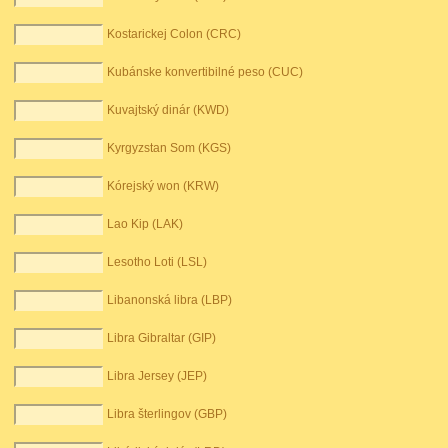
Kostarickej Colon (CRC)
Kubánske konvertibilné peso (CUC)
Kuvajtský dinár (KWD)
Kyrgyzstan Som (KGS)
Kórejský won (KRW)
Lao Kip (LAK)
Lesotho Loti (LSL)
Libanonská libra (LBP)
Libra Gibraltar (GIP)
Libra Jersey (JEP)
Libra šterlingov (GBP)