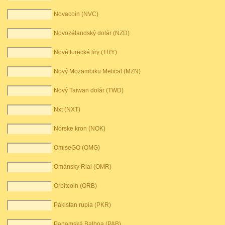
Novacoin (NVC)
Novozélandský dolár (NZD)
Nové turecké líry (TRY)
Nový Mozambiku Metical (MZN)
Nový Taiwan dolár (TWD)
Nxt (NXT)
Nórske kron (NOK)
OmiseGO (OMG)
Ománsky Rial (OMR)
Orbitcoin (ORB)
Pakistan rupia (PKR)
Panamská Balboa (PAB)