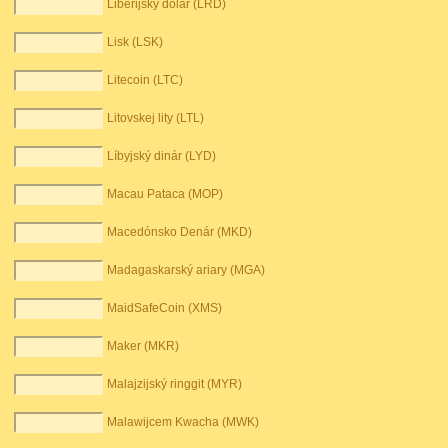
Libérijský dolár (LRD)
Lisk (LSK)
Litecoin (LTC)
Litovskej lity (LTL)
Líbyjský dinár (LYD)
Macau Pataca (MOP)
Macedónsko Denár (MKD)
Madagaskarský ariary (MGA)
MaidSafeCoin (XMS)
Maker (MKR)
Malajzijský ringgit (MYR)
Malawijcem Kwacha (MWK)