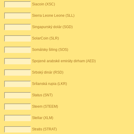
Siacoin (XSC)
Sierra Leone Leone (SLL)
Singapurský dolár (SGD)
SolarCoin (SLR)
Somálsky šiling (SOS)
Spojené arabské emiráty dirham (AED)
Srbský dinár (RSD)
Srílanská rupia (LKR)
Status (SNT)
Steem (STEEM)
Stellar (XLM)
Stratis (STRAT)