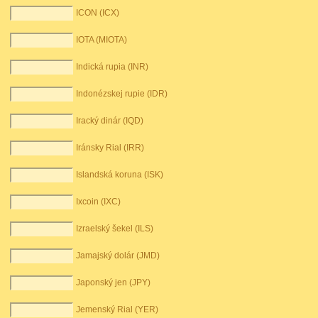
ICON (ICX)
IOTA (MIOTA)
Indická rupia (INR)
Indonézskej rupie (IDR)
Iracký dinár (IQD)
Iránsky Rial (IRR)
Islandská koruna (ISK)
Ixcoin (IXC)
Izraelský šekel (ILS)
Jamajský dolár (JMD)
Japonský jen (JPY)
Jemenský Rial (YER)