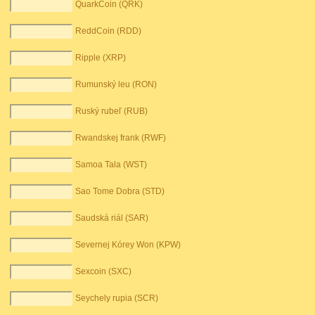
QuarkCoin (QRK)
ReddCoin (RDD)
Ripple (XRP)
Rumunský leu (RON)
Ruský rubeľ (RUB)
Rwandskej frank (RWF)
Samoa Tala (WST)
Sao Tome Dobra (STD)
Saudská riál (SAR)
Severnej Kórey Won (KPW)
Sexcoin (SXC)
Seychely rupia (SCR)