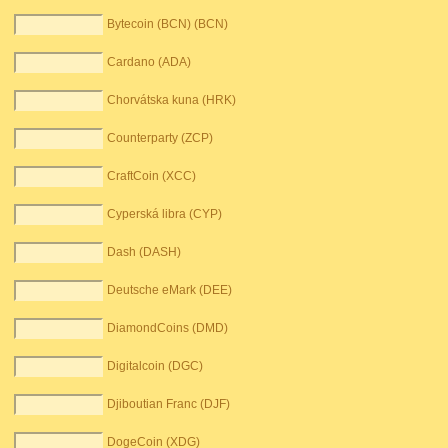
Bytecoin (BCN) (BCN)
Cardano (ADA)
Chorvátska kuna (HRK)
Counterparty (ZCP)
CraftCoin (XCC)
Cyperská libra (CYP)
Dash (DASH)
Deutsche eMark (DEE)
DiamondCoins (DMD)
Digitalcoin (DGC)
Djiboutian Franc (DJF)
DogeCoin (XDG)