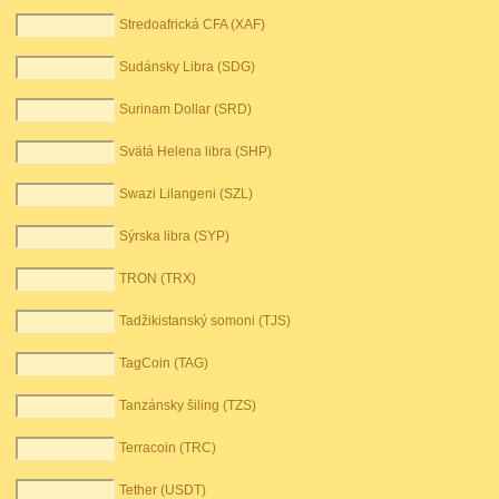
Stredoafrická CFA (XAF)
Sudánsky Libra (SDG)
Surinam Dollar (SRD)
Svätá Helena libra (SHP)
Swazi Lilangeni (SZL)
Sýrska libra (SYP)
TRON (TRX)
Tadžikistanský somoni (TJS)
TagCoin (TAG)
Tanzánsky šiling (TZS)
Terracoin (TRC)
Tether (USDT)