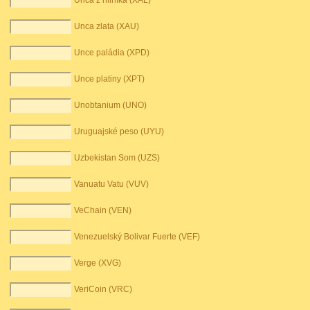
Unca z hliníka (XAL)
Unca zlata (XAU)
Unce paládia (XPD)
Unce platiny (XPT)
Unobtanium (UNO)
Uruguajské peso (UYU)
Uzbekistan Som (UZS)
Vanuatu Vatu (VUV)
VeChain (VEN)
Venezuelský Bolivar Fuerte (VEF)
Verge (XVG)
VeriCoin (VRC)