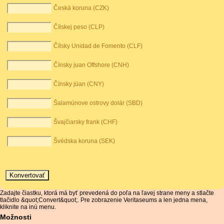
Česká koruna (CZK)
Čílskej peso (CLP)
Čílsky Unidad de Fomento (CLF)
Čínsky juan Offshore (CNH)
Čínsky jüan (CNY)
Šalamúnove ostrovy dolár (SBD)
Švajčiarsky frank (CHF)
Švédska koruna (SEK)
Zadajte čiastku, ktorá má byť prevedená do poľa na ľavej strane meny a stlačte
tlačidlo &quot;Convert&quot;. Pre zobrazenie Veritaseums a len jedna mena,
kliknite na inú menu.
Možnosti