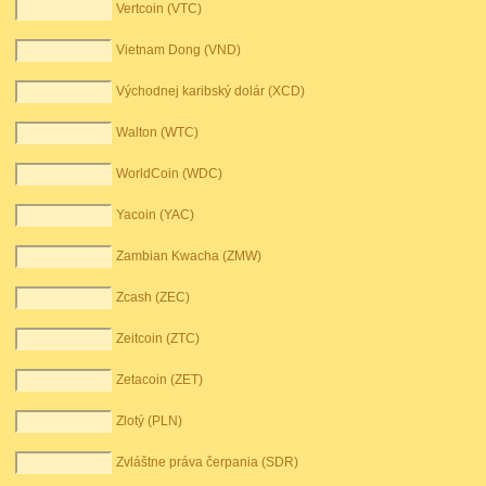
Vertcoin (VTC)
Vietnam Dong (VND)
Východnej karibský dolár (XCD)
Walton (WTC)
WorldCoin (WDC)
Yacoin (YAC)
Zambian Kwacha (ZMW)
Zcash (ZEC)
Zeitcoin (ZTC)
Zetacoin (ZET)
Zlotý (PLN)
Zvláštne práva čerpania (SDR)