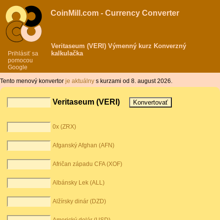
CoinMill.com - Currency Converter
Veritaseum (VERI) Výmenný kurz Konverzný
kalkulačka
Prihlásiť sa
pomocou
Google
Tento menový konvertor
je aktuálny
s kurzami od 8. august 2026.
Veritaseum (VERI)
0x (ZRX)
Afganský Afghan (AFN)
Afričan západu CFA (XOF)
Albánsky Lek (ALL)
Alžírsky dinár (DZD)