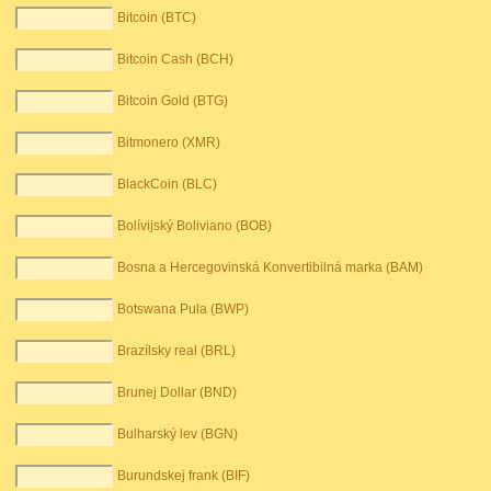
Bitcoin (BTC)
Bitcoin Cash (BCH)
Bitcoin Gold (BTG)
Bitmonero (XMR)
BlackCoin (BLC)
Bolívijský Boliviano (BOB)
Bosna a Hercegovinská Konvertibilná marka (BAM)
Botswana Pula (BWP)
Brazílsky real (BRL)
Brunej Dollar (BND)
Bulharský lev (BGN)
Burundskej frank (BIF)