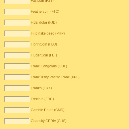
Fastcoin (FST)
Feathercoin (FTC)
Fidži dolár (FJD)
Filipínske peso (PHP)
FlorinCoin (FLO)
FlutterCoin (FLT)
Franc Congolais (CDF)
Francúzsky Pacific Franc (XPF)
Franko (FRK)
Freicoin (FRC)
Gambie Dalas (GMD)
Ghanský CEDIA (GHS)