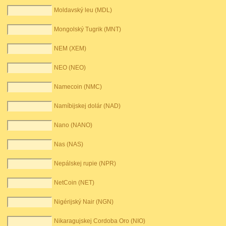
Moldavský leu (MDL)
Mongolský Tugrik (MNT)
NEM (XEM)
NEO (NEO)
Namecoin (NMC)
Namíbijskej dolár (NAD)
Nano (NANO)
Nas (NAS)
Nepálskej rupie (NPR)
NetCoin (NET)
Nigérijský Nair (NGN)
Nikaragujskej Cordoba Oro (NIO)