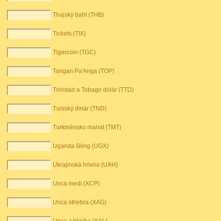
Thajský baht (THB)
Tickets (TIX)
Tigercoin (TGC)
Tongan Pa'Anga (TOP)
Trinidad a Tobago dolár (TTD)
Tuniský dinár (TND)
Turkménsko manat (TMT)
Uganda šiling (UGX)
Ukrajinská hrivna (UAH)
Unca medi (XCP)
Unca striebra (XAG)