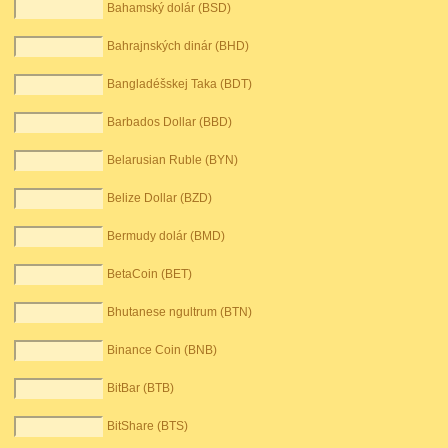
Bahamský dolár (BSD)
Bahrajnských dinár (BHD)
Bangladéšskej Taka (BDT)
Barbados Dollar (BBD)
Belarusian Ruble (BYN)
Belize Dollar (BZD)
Bermudy dolár (BMD)
BetaCoin (BET)
Bhutanese ngultrum (BTN)
Binance Coin (BNB)
BitBar (BTB)
BitShare (BTS)