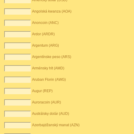
Americký dolár (USD)
Angolská kwanza (AOA)
Anoncoin (ANC)
Ardor (ARDR)
Argentum (ARG)
Argentínske peso (ARS)
Arménsky hlt (AMD)
Aruban Florin (AWG)
Augur (REP)
Auroracoin (AUR)
Austrálsky dolár (AUD)
Azerbajdžanský manat (AZN)