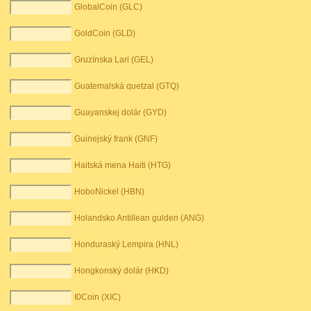
GlobalCoin (GLC)
GoldCoin (GLD)
Gruzínska Lari (GEL)
Guatemalská quetzal (GTQ)
Guayanskej dolár (GYD)
Guinejský frank (GNF)
Haitská mena Haiti (HTG)
HoboNickel (HBN)
Holandsko Antillean gulden (ANG)
Honduraský Lempira (HNL)
Hongkonský dolár (HKD)
I0Coin (XIC)