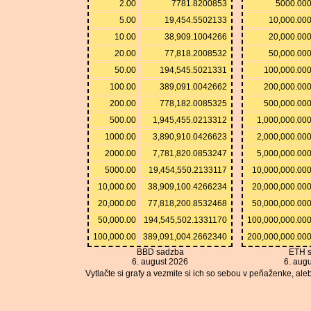
2.00
7781.8200853
5000.00
5.00
19,454.5502133
10,000.00
10.00
38,909.1004266
20,000.00
20.00
77,818.2008532
50,000.00
50.00
194,545.5021331
100,000.00
100.00
389,091.0042662
200,000.00
200.00
778,182.0085325
500,000.00
500.00
1,945,455.0213312
1,000,000.00
1000.00
3,890,910.0426623
2,000,000.00
2000.00
7,781,820.0853247
5,000,000.00
5000.00
19,454,550.2133117
10,000,000.00
10,000.00
38,909,100.4266234
20,000,000.00
20,000.00
77,818,200.8532468
50,000,000.00
50,000.00
194,545,502.1331170
100,000,000.00
100,000.00
389,091,004.2662340
200,000,000.00
BBD sadzba
ETH 
6. august 2026
6. aug
Vytlačte si grafy a vezmite si ich so sebou v peňaženke, ale