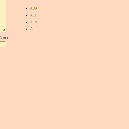
ADA
AED
AFN
ALL
AMD
ármi):
ANC
ANG
AOA
ARDR
ARG
ARS
AUD
AUR
AWG
AZN
BAM
BBD
BCH