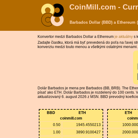
CoinMill.com - Cur
Barbados Dollar (BBD) a Ethereum 
Konvertor medzi Barbados Dollar a Ethereum
je aktuálny
s 
Zadajte čiastku, ktorá má byť prevedená do poľa na ľavej
konverziu medzi touto menou a všetkými ostatnými menami.
Dolár Barbados je mena pre Barbados (BB, BRB). The Ethe
písať ako ETH. Dolár Barbados je rozdelený do 100 cents.
aktualizovaný 6. august 2026 z MSN. BBD prevodný koeficient
BBD
ETH
ETH
coinmill.com
coinm
0.50
1945.4550213
1000.00
1.00
3890.9100427
2000.00