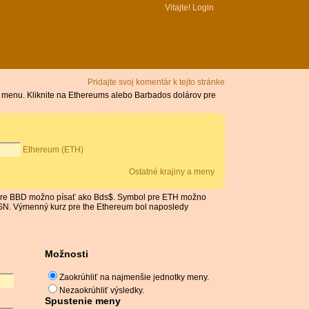
Vitajte!
Login
Pridajte svoj komentár k tejto stránke
 menu. Kliknite na Ethereums alebo Barbados dolárov pre
Ethereum (ETH)
Ostatné krajiny a meny
l pre BBD možno písať ako Bds$. Symbol pre ETH možno
MSN. Výmenný kurz pre the Ethereum bol naposledy
Možnosti
Zaokrúhliť na najmenšie jednotky meny.
Nezaokrúhliť výsledky.
Spustenie meny