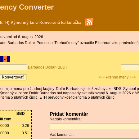
rency Converter
(ETH) Výmenný kurz Konverzná kalkulačka
kurzami od 6. august 2026.
 strane Barbados Dollar. Pomocou "Prehoď meny" označíte Ethereum ako predvolenú
Barbados Dollar (BBD)
<== Prehoď meny ==>
reum je mena pre žiadnej krajiny. Dolár Barbados je tiež známy ako BDS. Symbo
 Výmenný kurz pre Dolár Barbados bol naposledy aktualizovaný 6. august 2026 z 
 má 5 platných číslic. ETH prevodný koeficient má 5 platných číslic.
BBD
Pridať komentár
ill.com
Nadpis komentára:
00000
0.26
00000
0.51
Váš komentár: