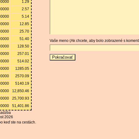
00000
1.29
00000
2.57
00000
5.14
00000
12.85
00000
25.70
00000
51.40
Vaše meno (Ak chcete, aby bolo zobrazené s koment
00000
128.50
00000
257.01
00000
514.02
00000
1285.05
00000
2570.09
00000
5140.19
00000
12,850.46
00000
25,700.93
00000
51,401.86
sadzba
ust 2026
bo keď ste na cestách.